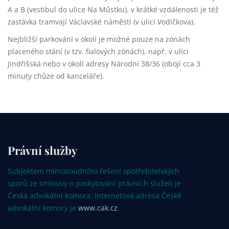
A a B (vestibul do ulice Na Můstku), v krátké vzdálenosti je též
zastávka tramvají Václavské náměstí (v ulici Vodičkova).
Nejbližší parkování v okolí je možné pouze na zónách
placeného stání (v tzv. fialových zónách), např. v ulici
Jindřišská nebo v okolí adresy Národní 38/36 (obojí cca 3
minuty chůze od kanceláře).
Právní služby
Subjektem mimosoudního řešení spotřebitelských
sporů ze smlouvy o poskytování právních služeb je
Česká advokátní komora. Internetová adresa České
advokátní komory je
www.cak.cz
.