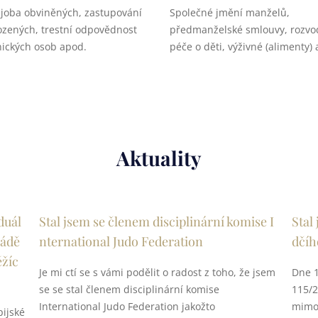
joba obviněných, zastupování
Společné jmění manželů,
zených, trestní odpovědnost
předmanželské smlouvy, rozvo
ických osob apod.
péče o děti, výživné (alimenty)
Aktuality
duál
Stal jsem se členem disciplinární komise I
Stal
iádě
nternational Judo Federation
dčíh
ěžíc
Je mi ctí se s vámi podělit o radost z toho, že jsem
Dne 1
se se stal členem disciplinární komise
115/2
International Judo Federation jakožto
mimo 
pijské