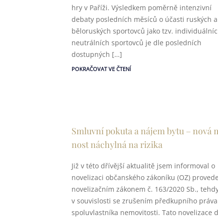
hry v Paříži. Výsledkem poměrně intenzivní
debaty posledních měsíců o účasti ruských a
běloruských sportovců jako tzv. individuální
neutrálních sportovců je dle posledních
dostupných […]
POKRAČOVAT VE ČTENÍ
Smluvní pokuta a nájem bytu – nová
nost náchylná na rizika
Již v této dřívější aktualitě jsem informoval o
novelizaci občanského zákoníku (OZ) proved
novelizačním zákonem č. 163/2020 Sb., tehd
v souvislosti se zrušením předkupního práva
spoluvlastníka nemovitosti. Tato novelizace 