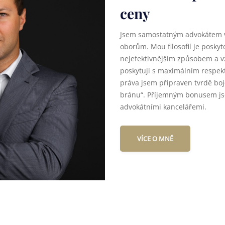
ceny
Jsem samostatným advokátem v
oborům. Mou filosofií je poskyt
nejefektivnějším způsobem a vž
poskytuji s maximálním respe
práva jsem připraven tvrdě bo
bránu“. Příjemným bonusem js
advokátními kancelářemi.
VÍCE O MNĚ