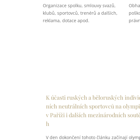
Organizace spolku, smlouvy svazů,
Obha
klubů, sportovců, trenérů a dalších,
poško
reklama, dotace apod.
právn
K účasti ruských a běloruských indivi
ních neutrálních sportovců na olymp
v Paříži i dalších mezinárodních sout
h
V den dokončení tohoto článku začínají olym