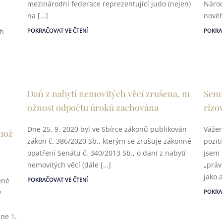
mezinárodní federace reprezentující judo (nejen)
Národ
na […]
novéh
ch
POKRAČOVAT VE ČTENÍ
POKRA
Daň z nabytí nemovitých věcí zrušena, m
Semi
ožnost odpočtu úroků zachována
rizo
Dne 25. 9. 2020 byl ve Sbírce zákonů publikován
Vážen
 mož
zákon č. 386/2020 Sb., kterým se zrušuje zákonné
pozit
opatření Senátu č. 340/2013 Sb., o dani z nabytí
jsem 
nemovitých věcí (dále […]
„práv
jako 
ené
POKRAČOVAT VE ČTENÍ
y
POKRA
dne 1.