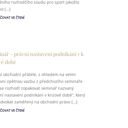
ního rozhodčího soudu pro sport jakožto
o […]
ČOVAT VE ČTENÍ
nář – právní nastavení podnikání v k
vé době
í obchodní přátelé, s ohledem na velmi
ivní zpětnou vazbu z předchozího semináře
se rozhodl zopakovat seminář nazvaný
ní nastavení podnikání v krizové době“, který
advokát zaměřený na obchodní právo […]
ČOVAT VE ČTENÍ