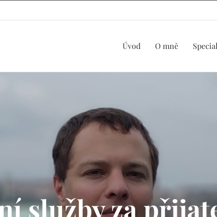
Úvod
O mně
Specia
ní služby za přijat