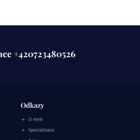
tace +420723480526
Odkazy
O mně
Specializace