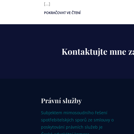
[…]
POKRAČOVAT VE ČTENÍ
Kontaktujte mne z
Právní služby
Subjektem mimosoudního řešení
spotřebitelských sporů ze smlouvy o
poskytování právních služeb je