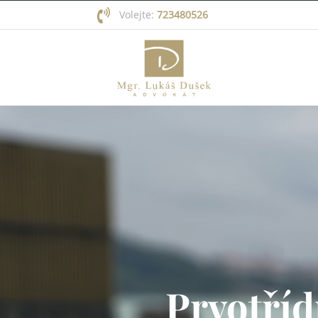
Volejte:
723480526
Prvotříd