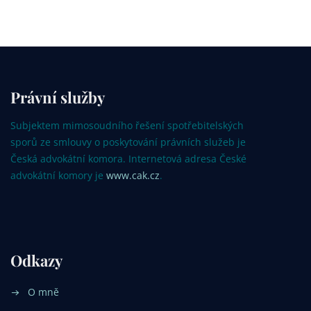
Právní služby
Subjektem mimosoudního řešení spotřebitelských
sporů ze smlouvy o poskytování právních služeb je
Česká advokátní komora. Internetová adresa České
advokátní komory je
www.cak.cz
.
Odkazy
O mně